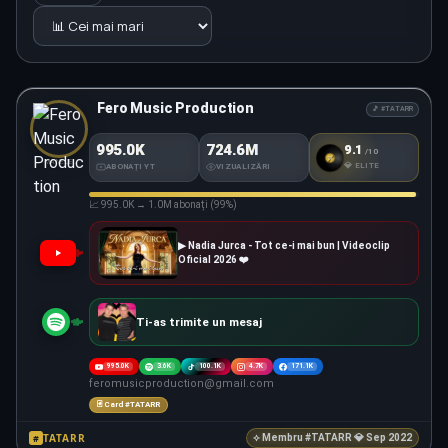
Fero Music Production
🎵 #TATARR
995.0K
724.6M
9.1
/10
#TATARR
SCORE
MANELE
💎 ELITE
ABONAȚI YT
VIZUALIZĂRI
📈 995.0K → 1.0M abonați (99%)
▶ Nadia Jurca - Tot ce-i mai bun | Videoclip
Oficial 2026 ❤️
Ti-as trimite un mesaj
995.0K
3.6K
100.1K
4.7K
171.1K
feromusicproduction@gmail.com
🃏 Card #TATARR
TATARR
#
⟡ Membru #TATARR 💎 Sep 2022