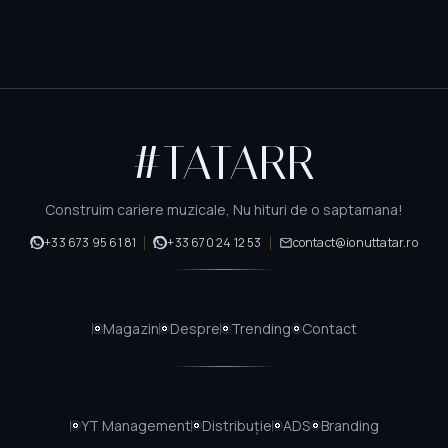
#TATARR
Construim cariere muzicale, Nu hituri de o saptamana!
+33 673 95 61 81
+33 670 24 12 53
contact@ionuttatar.ro
Magazin
Despre
Trending
Contact
YT
Management
Distribuție
ADS
Branding