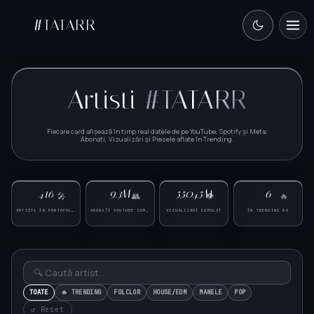
#TATARR
Artisti
#TATARR
Fiecare card afișează în timp real datele de pe YouTube, Spotify și Meta
:
Abonați, Vizualizări și Piesele aflate în Trending.
416
9.3M
5,504.5M
6
🎤
👥
👁
🔥
ARTIȘTI ÎN PORTOFOLIU
ABONAȚI YOUTUBE CUMULAT
VIZUALIZĂRI CUMULAT
ÎN TRENDING RO
TOATE
🔥 TRENDING
FOLCLOR
HOUSE/EDM
MANELE
POP
↺ Reset