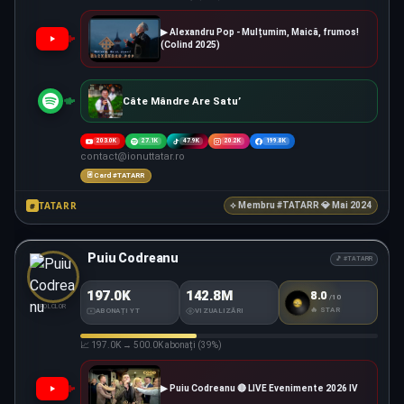
▶ Alexandru Pop - Mulțumim, Maică, frumos!
(Colind 2025)
Câte Mândre Are Satu’
203.0K
27.1K
47.9K
20.2K
199.8K
contact@ionuttatar.ro
🃏 Card #TATARR
TATARR
#
⟡ Membru #TATARR 💎 Mai 2024
Puiu Codreanu
🎵 #TATARR
197.0K
142.8M
8.0
/10
#TATARR
SCORE
FOLCLOR
🔥 STAR
ABONAȚI YT
VIZUALIZĂRI
📈 197.0K → 500.0K abonați (39%)
▶ Puiu Codreanu 🔴 LIVE Evenimente 2026 IV