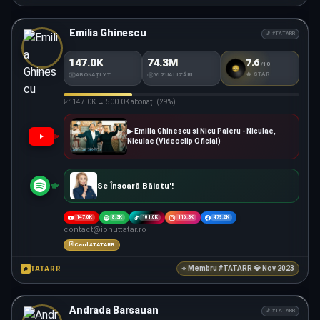
Emilia Ghinescu
🎵 #TATARR
147.0K
74.3M
7.6
/10
#TATARR
SCORE
FOLCLOR
🔥 STAR
ABONAȚI YT
VIZUALIZĂRI
📈 147.0K → 500.0K abonați (29%)
▶ Emilia Ghinescu si Nicu Paleru - Niculae,
Niculae (Videoclip Oficial)
Se Însoară Băiatu'!
147.0K
8.3K
101.0K
116.3K
479.2K
contact@ionuttatar.ro
🃏 Card #TATARR
TATARR
#
⟡ Membru #TATARR 💎 Nov 2023
Andrada Barsauan
🎵 #TATARR