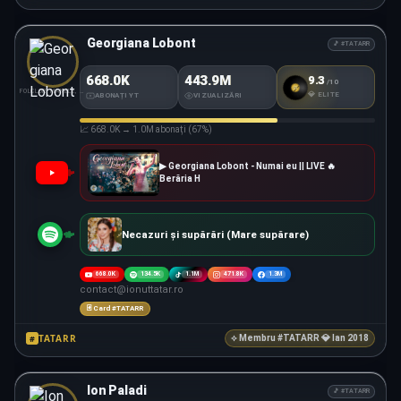
Georgiana Lobont
🎵 #TATARR
668.0K
443.9M
9.3
/10
#TATARR
SCORE
FOLCLOR, MANELE, POP
💎 ELITE
ABONAȚI YT
VIZUALIZĂRI
📈 668.0K → 1.0M abonați (67%)
▶ Georgiana Lobont - Numai eu || LIVE 🔥
Berăria H
Necazuri și supărări (Mare supărare)
668.0K
134.5K
1.1M
471.8K
1.3M
contact@ionuttatar.ro
🃏 Card #TATARR
TATARR
#
⟡ Membru #TATARR 💎 Ian 2018
Ion Paladi
🎵 #TATARR