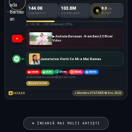
144.0K
103.8M
8.3
/10
#TATARR
SCORE
FOLCLOR, MANELE, POP
🔥 STAR
ABONAȚI YT
VIZUALIZĂRI
📈 144.0K → 500.0K abonați (29%)
▶ Andrada Barsauan - N-am Bani || Official
Video
Jumatatea Vietii Ce Mi-a Mai Ramas
144.0K
68.6K
377.9K
146.6K
308.9K
andradabarsauan@gmail.com
🃏 Card #TATARR
TATARR
#
⟡ Membru #TATARR 💎 Dec 2022
➕ ÎNCARCĂ MAI MULȚI ARTIȘTI