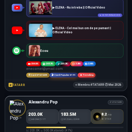
▶ ELENA - Nu intreba || Official Video
🔥 IN TOP POPULAR #191
▶ ELENA - Cel mai bun om de pe pamant |
Official Video
Ecou
264.0K
245.7K
209.3K
1.3M
2.4M
enecornel@ymail.com
🃏 Card #TATARR
🎬 Card Popular #191
🔥 Trending
TATARR
#
⟡ Membru #TATARR 🕐 Mai 2026
Alexandru Pop
🎵 #TATARR
203.0K
183.5M
8.2
/10
#TATARR
SCORE
FOLCLOR
🔥 STAR
ABONAȚI YT
VIZUALIZĂRI
📈 203.0K → 500.0K abonați (41%)