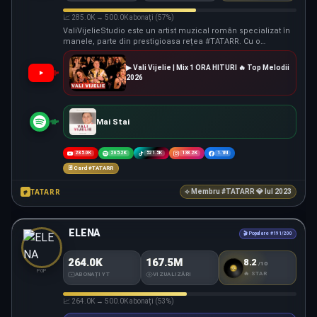
📈 285.0K → 500.0K abonați (57%)
ValiVijelieStudio este un artist muzical român specializat în
manele, parte din prestigioasa rețea #TATARR. Cu o
comunitate impresionantă de 285.0K abonați și peste 196.5M
vizualizări totale pe YouTube, canalul s-a impus ca o
▶ Vali Vijelie | Mix 1 ORA HITURI 🔥 Top Melodii
prezență puternică în peisajul muzical autohton. Cel mai
2026
recent proiect, „Vali Vijelie | Mix 1 ORA HITURI Top Melodii
2026", reconfirmă angajamentul său constant pentru muzică
de calitate și pentru publicul fidel care îl susține.
Mai Stai
285.0K
265.2K
521.5K
138.2K
1.1M
🃏 Card #TATARR
TATARR
#
⟡ Membru #TATARR 💎 Iul 2023
ELENA
🎬 Populare #191/200
264.0K
167.5M
8.2
/10
#TATARR
SCORE
POP
🔥 STAR
ABONAȚI YT
VIZUALIZĂRI
📈 264.0K → 500.0K abonați (53%)