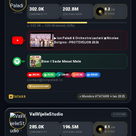
302.0K
202.8M
8.2
/10
#TATARR
SCORE
FOLCLOR
🔥 STAR
ABONAȚI YT
VIZUALIZĂRI
📈 302.0K → 500.0K abonați (60%)
▶ Ion Paladi & Orchestra Lautarii ✖️ Nicolae
Botgros - PROTEVELION 2026
Bine-I Sade Mesei Mele
302.0K
73.7K
130.0K
87.3K
535.0K
contact@ionpaladi.ro
🃏 Card #TATARR
TATARR
#
⟡ Membru #TATARR ⭐ Ian 2025
ValiVijelieStudio
🎵 #TATARR
285.0K
196.5M
8.1
/10
#TATARR
SCORE
MANELE
🔥 STAR
ABONAȚI YT
VIZUALIZĂRI