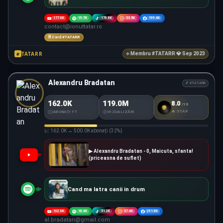
177.0K
19.7K
176.8K
33.5K
199.4K
contact@ionuttatar.ro
🃏 Card #TATARR
TATARR
#
⟡ Membru #TATARR 💎 Sep 2023
Alexandru Bradatan
🎵 #TATARR
162.0K
119.0M
8.0
/10
#TATARR
SCORE
FOLCLOR
🔥 STAR
ABONAȚI YT
VIZUALIZĂRI
📈 162.0K → 500.0K abonați (32%)
▶ Alexandru Bradatan - 0, Maicuta, sfanta!
(priceasna de suflet)
Cand ma latra canii in drum
162.0K
18.4K
51.2K
37.4K
291.8K
al.bradatan@gmail.com