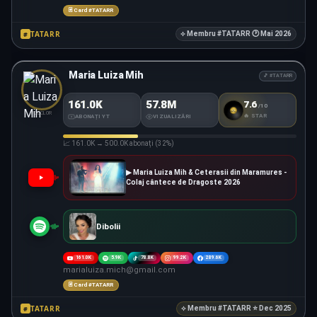
🃏 Card #TATARR
TATARR
#
⟡ Membru #TATARR 🕐 Mai 2026
Maria Luiza Mih
🎵 #TATARR
161.0K
57.8M
7.6
/10
#TATARR
SCORE
FOLCLOR
🔥 STAR
ABONAȚI YT
VIZUALIZĂRI
📈 161.0K → 500.0K abonați (32%)
▶ Maria Luiza Mih & Ceterasii din Maramures -
Colaj cântece de Dragoste 2026
Dibolii
161.0K
5.9K
78.8K
99.2K
289.6K
marialuiza.mich@gmail.com
🃏 Card #TATARR
TATARR
#
⟡ Membru #TATARR ⭐ Dec 2025