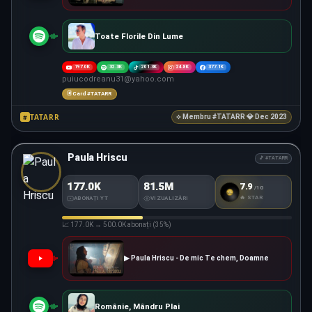
Toate Florile Din Lume
197.0K
32.3K
201.3K
24.8K
377.1K
puiucodreanu31@yahoo.com
🃏 Card #TATARR
TATARR
#
⟡ Membru #TATARR 💎 Dec 2023
Paula Hriscu
🎵 #TATARR
177.0K
81.5M
7.9
/10
#TATARR
SCORE
FOLCLOR
🔥 STAR
ABONAȚI YT
VIZUALIZĂRI
📈 177.0K → 500.0K abonați (35%)
▶ Paula Hriscu - De mic Te chem, Doamne
Românie, Mândru Plai