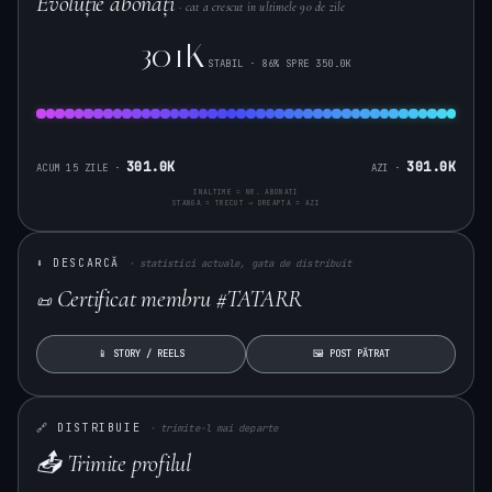
Evoluție abonați
· cat a crescut in ultimele 90 de zile
301K
STABIL · 86% SPRE 350.0K
301.0K
301.0K
ACUM 15 ZILE ·
AZI ·
INALTIME = NR. ABONATI
STANGA = TRECUT → DREAPTA = AZI
⬇ DESCARCĂ
· statistici actuale, gata de distribuit
Certificat membru #TATARR
📜
📱 STORY / REELS
🖼 POST PĂTRAT
🔗 DISTRIBUIE
· trimite-l mai departe
📤 Trimite profilul