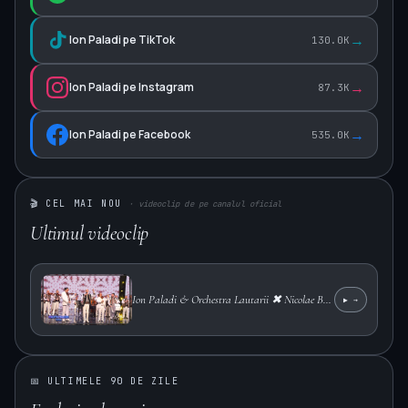
→
Ion Paladi pe TikTok
130.0K
→
Ion Paladi pe Instagram
87.3K
→
Ion Paladi pe Facebook
535.0K
🎬 CEL MAI NOU
· videoclip de pe canalul oficial
Ultimul videoclip
Ion Paladi & Orchestra Lautarii ✖ Nicolae Botgros - PROTEVELION 2026
▶
→
▶
📅 ULTIMELE 90 DE ZILE