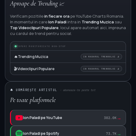
Aproape de Trending
📈
Verificam pozitiile
in fiecare ora
pe YouTube Charts Romania.
In momentul in care
Ion Paladi
intra in
Trending Muzica
sau
Top Videoclipuri Populare
, locul apare automat aici, impreuna
cu cardul de trend pentru social.
TOPURI MONITORIZATE NON-STOP
🔥
Trending Muzica
IN RADARUL TRENDULUI 📡
🎬
Videoclipuri Populare
IN RADARUL TRENDULUI 📡
🔔 URMĂREȘTE ARTISTUL
· aboneaza-te peste tot
Pe toate platformele
→
Ion Paladi pe YouTube
302.0K
→
Ion Paladi pe Spotify
73.7K