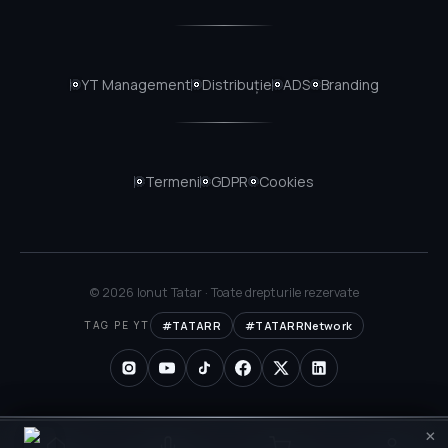
YT
Management
Distribuție
ADS
Branding
Termeni
GDPR
Cookies
© 2026 Ionut Tatar · Toate drepturile rezervate
TAG PE YT
#TATARR
#TATARRNetwork
Conectează-te
×