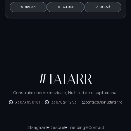
📲 WHATSAPP
📘 FACEBOOK
🔗 COPIAZĂ
#TATARR
Construim cariere muzicale, Nu hituri de o saptamana!
+33 673 95 61 81
+33 670 24 12 53
contact@ionuttatar.ro
Magazin
Despre
Trending
Contact