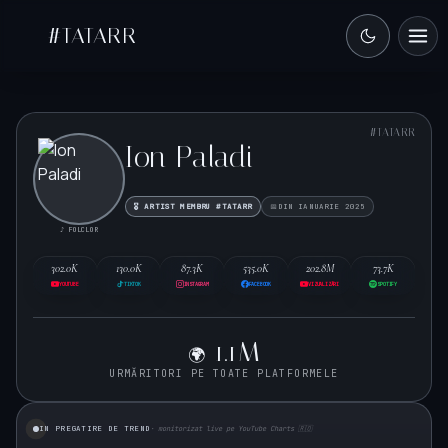
#TATARR
#TATARR
Ion Paladi
🎖️ ARTIST MEMBRU #TATARR
DIN IANUARIE 2025
♪ FOLCLOR
302.0K
130.0K
87.3K
535.0K
202.8M
73.7K
YOUTUBE
TIKTOK
INSTAGRAM
FACEBOOK
VIZUALIZĂRI
SPOTIFY
1.1M
🌍
URMĂRITORI PE TOATE PLATFORMELE
IN PREGATIRE DE TREND
· monitorizat live pe YouTube Charts 🇷🇴