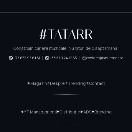
#TATARR
Construim cariere muzicale, Nu hituri de o saptamana!
+33 673 95 61 81
+33 670 24 12 53
contact@ionuttatar.ro
Magazin
Despre
Trending
Contact
YT
Management
Distribuție
ADS
Branding