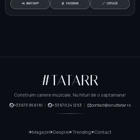
📲 WHATSAPP
📘 FACEBOOK
🔗 COPIAZĂ
#TATARR
Construim cariere muzicale, Nu hituri de o saptamana!
+33 673 95 61 81
+33 670 24 12 53
contact@ionuttatar.ro
Magazin
Despre
Trending
Contact