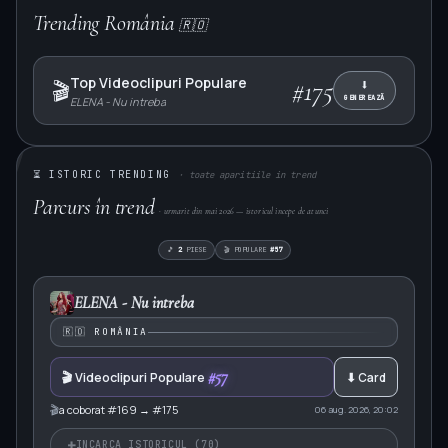
Trending România
🇷🇴
Top Videoclipuri Populare
#175
⬇
🎬
GENEREAZĂ
ELENA - Nu intreba
⏳ ISTORIC TRENDING
· toate aparitiile in trend
Parcurs în trend
· urmarit din mai 2026 — istoricul incepe de atunci
🎵
2
PIESE
🎬
POPULARE
#57
ELENA - Nu intreba
🇷🇴 ROMÂNIA
#57
🎬 Videoclipuri Populare
⬇ Card
🎬
a coborat #169 → #175
06 aug. 2026, 20:02
+
INCARCA ISTORICUL (70)