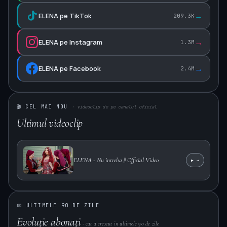
→
ELENA pe TikTok
209.3K
→
ELENA pe Instagram
1.3M
→
ELENA pe Facebook
2.4M
🎬 CEL MAI NOU
· videoclip de pe canalul oficial
Ultimul videoclip
ELENA - Nu intreba || Official Video
▶
→
▶
📅 ULTIMELE 90 DE ZILE
Evoluție abonați
· cat a crescut in ultimele 90 de zile