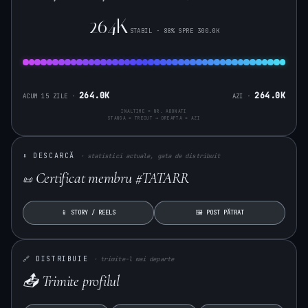
264K
STABIL · 88% SPRE 300.0K
264.0K
264.0K
ACUM 15 ZILE ·
AZI ·
INALTIME = NR. ABONATI
STANGA = TRECUT → DREAPTA = AZI
⬇ DESCARCĂ
· statistici actuale, gata de distribuit
Certificat membru #TATARR
📜
📱 STORY / REELS
🖼 POST PĂTRAT
🔗 DISTRIBUIE
· trimite-l mai departe
📤 Trimite profilul