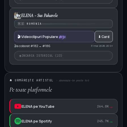
ELENA - Sus Paharele
🇷🇴 ROMÂNIA
#131
🎬 Videoclipuri Populare
⬇ Card
🎬
a coborat #182 → #186
31 mai 2026, 20:01
+
INCARCA ISTORICUL (23)
🔔 URMĂREȘTE ARTISTUL
· aboneaza-te peste tot
Pe toate platformele
→
ELENA pe YouTube
264.0K
→
ELENA pe Spotify
245.7K