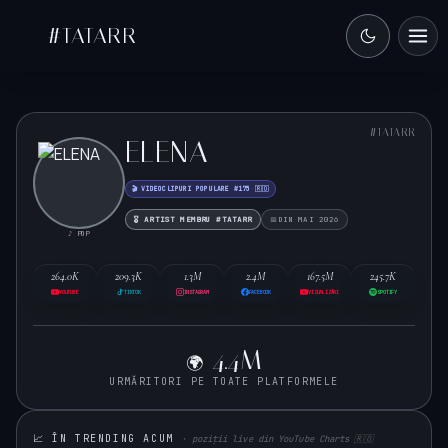
#TATARR
#TATARR
ELENA
🎬 VIDEOCLIPURI POPULARE #175 🇷🇴
🎖️ ARTIST MEMBRU #TATARR
DIN MAI 2026
♪ POP
264.0K
209.3K
1.3M
2.4M
167.5M
245.7K
YOUTUBE
TIKTOK
INSTAGRAM
FACEBOOK
VIZUALIZĂRI
SPOTIFY
4.4M
🌍
URMĂRITORI PE TOATE PLATFORMELE
📈 ÎN TRENDING ACUM
· poziții live din YouTube Charts 🇷🇴