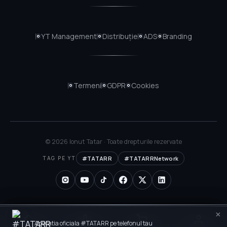
YT
Management
Distribuție
ADS
Branding
Termeni
GDPR
Cookies
© 2026 Ionut Tatar · Toate drepturile rezervate
TAG PE YT
#TATARR
#TATARRNetwork
Conectează-te
×
Aplicatia oficiala #TATARR pe telefonul tau